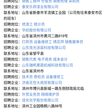
招聘岗位：
销售工程师
仓管员
销售经理
采购员
招聘企业：
泰安乐邦漆业有限公司
联系地址：山东省新泰市羊流镇工业园（公司有往来泰安市区
的班车）
招聘岗位：
喷漆工
统计员
招聘企业：
华纺股份有限公司
联系地址：山东省滨州市黄河二路819号
招聘岗位：
打样员
设备维修工
绣花师
销售跟单员
招聘企业：
山东亮光涂装科技有限公司
联系地址：山东省邹平县
招聘岗位：
销售代表
电子商务
成本会计
招聘企业：
山东瑞帆果蔬机械科技有限公司
联系地址：山东省滨州市
招聘岗位：
技术员
质检员
设备维修工
招聘企业：
济南无穷大商贸有限公司
联系地址：滨州市博兴县新城一路东侧财政局北临
招聘岗位：
外贸业务员
网络维护员
招聘企业：
佳化化学股份有限公司
联系地址：滨州工业园梧桐八路88号