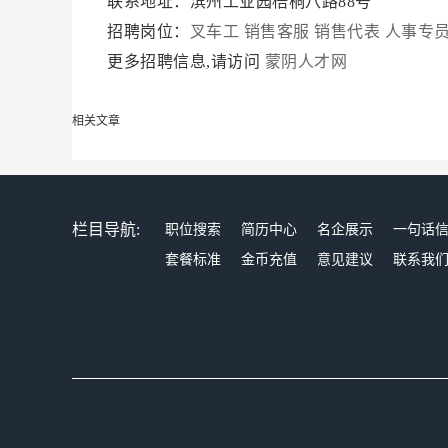
联系地址：滨州工业园梧桐八路88号
招聘岗位：
叉车工
销售客服
销售代表
人事专
更多招聘信息,请访问
蒙阴人才网
相关文章
栏目导航:
职位搜索
简历中心
名企展示
一句话
套餐标准
金币充值
意见建议
联系我