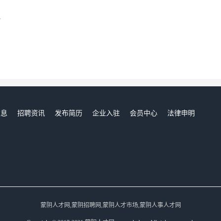
员
信息
招聘资讯
发布简历
企业入驻
会员中心
法律申明
们
蒙阴人才网,蒙阴招聘网,蒙阴人才市场,蒙阴人事人才网