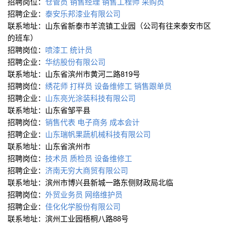
招聘岗位：
仓管员
销售经理
销售工程师
采购员
招聘企业：
泰安乐邦漆业有限公司
联系地址：山东省新泰市羊流镇工业园（公司有往来泰安市区
的班车）
招聘岗位：
喷漆工
统计员
招聘企业：
华纺股份有限公司
联系地址：山东省滨州市黄河二路819号
招聘岗位：
绣花师
打样员
设备维修工
销售跟单员
招聘企业：
山东亮光涂装科技有限公司
联系地址：山东省邹平县
招聘岗位：
销售代表
电子商务
成本会计
招聘企业：
山东瑞帆果蔬机械科技有限公司
联系地址：山东省滨州市
招聘岗位：
技术员
质检员
设备维修工
招聘企业：
济南无穷大商贸有限公司
联系地址：滨州市博兴县新城一路东侧财政局北临
招聘岗位：
外贸业务员
网络维护员
招聘企业：
佳化化学股份有限公司
联系地址：滨州工业园梧桐八路88号