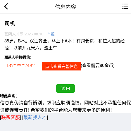
信息内容
司机
蒙阴人才网 2026.08.10
举报
35岁，B本。双证齐全，马上下A本！有跑长途，和拉大超的经
验！以前开九米六，渣土车
联系人手机/微信：
(查看需要80金币)
137****2482
点击查看完整信息
特此声明：
信息真伪请自行辨别，求职应聘须谨慎，网站对此不承担任何保
证或连带责任! 希望我们的平台能为您带来更多的便利！
[
联系客服
]
[
最新找人才
]