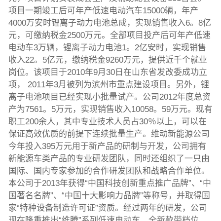
项目一期竣工后可年产低速电动汽车15000辆，年产
4000万安时锂离子动力电池总成，实现销售收入6。8亿
元，可缴纳税金2500万元。全部项目投产后可年产低速
电动车3万辆，锂离子动力电池1。2亿安时，实现销售
收入22。5亿元，缴纳税金9260万元，提供近千个就业
岗位。该项目于2010年9月30日在山东省发改委成功立
项， 2011年3月被列为滨州市重点建设项目。另外，锂
离子电池项目已经实现小批量试产。公司2012年度总资
产为7561。5万元，实现销售收入10058。59万元。现有
职工200余人，其中专业技术人员占30％以上，可以在
保证高效优质的前提下连续批量生产。维动新能源公司
今年投入395万元用于新产品的研制与开发，公司拥有
新能源车类产品的专业研发团队，同时还组织了一只由
国际、国内专家参加的合作研发团队和战略合作单位。
本公司于2013年获得“中国科技创新重点推广品牌”、“中
国著名名牌”、“中国十大影响力品牌”等称号，并取得国
家“特种设备制造许可证”资质。经过两年的研发，公司
现在隆重推出“维腾”系列低速电动车，全新款带档位、