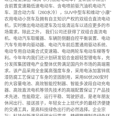
含前置变速箱低速电动车、含电喷前驱汽油机电动汽
车、混合动力车（260水冷），SUV中型车和维动“小康”
农用电动小货车及拥有自主知识产权的双组合直流电动
机，实时推出电动巡逻车及垃圾清运车以适应更多的市
场需求。除此之外， 我们公司还获得了双组合直流电
机、电动汽车取暖器、车辆防侧翻自控平衡装置、电动
汽车专用单向驱动器、电动汽车前后置通用驱动系统、
电动专用自动离合式变速箱、电动两轮车电动车梯等专
利。今年年内我们还计划研发铝合金超轻型锂电车，充
分发挥集团锂电产业整体优势满足国内外市场的高端需
求。该产品采用全金属高强度车身，采用电泳加富锌底
漆防腐工艺保证了车身的坚固耐用，采用60伏260安时
的大容量电池、高效智能控制器、智能多波段自动充电
器、高效直流电机等领先技术的高端配置保证了产品技
术先进、性能稳定、运行平稳、驾驶舒适，是老年朋友
休闲出行、接送孩子，年轻女士上班代步的最经济便捷
的交通工具，是高科技绿色出行的必然选择。企业宗